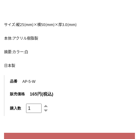
サイズ:縦25(mm)×横50(mm)×厚3.0(mm)
本体:アクリル樹脂製
摘要:カラー:白
日本製
品番
AP-5-W
165円(税込)
販売価格
購入数