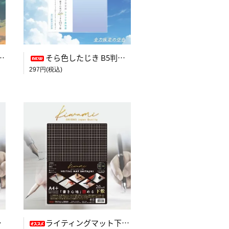
そら色したじき B5判【全力疾走の空色】
297円(税込)
ライティングマット下敷 A4+