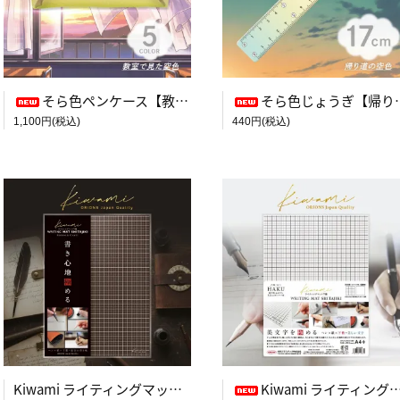
そら色ペンケース【教室で見た空色】
そら色じょうぎ【帰り道の空色】
1,100円(税込)
440円(税込)
Kiwami ライティングマット下敷 A4+【ブラウン&キャメル】
Kiwami ライティングマット下敷 HAKU白薄【A4+方眼】