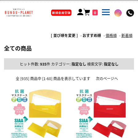
0
新規会員登録
[ 並び順を変更 ]
-
おすすめ順
-
価格順
-
新着順
全ての商品
ヒット件数:
935
件
カテゴリー:
指定なし
検索文字:
指定なし
全 [935] 商品中 [1-60] 商品を表示しています
次のページへ