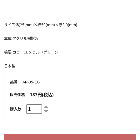
サイズ:縦25(mm)×横50(mm)×厚3.0(mm)
本体:アクリル樹脂製
摘要:カラー:エメラルドグリーン
日本製
品番
AP-35-EG
187円(税込)
販売価格
購入数