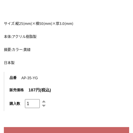
サイズ:縦25(mm)×横50(mm)×厚3.0(mm)
本体:アクリル樹脂製
摘要:カラー:黄緑
日本製
品番
AP-35-YG
187円(税込)
販売価格
購入数