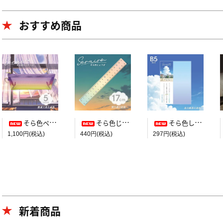
おすすめ商品
そら色ペンケース【教室で見た空色】
そら色じょうぎ【帰り道の空色】
そら色したじき B5判【全力疾走の空色】
1,100円(税込)
440円(税込)
297円(税込)
新着商品