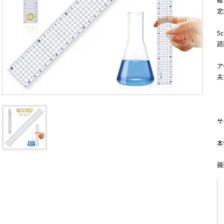
定
5
読
ア
夫
サ
本
摘