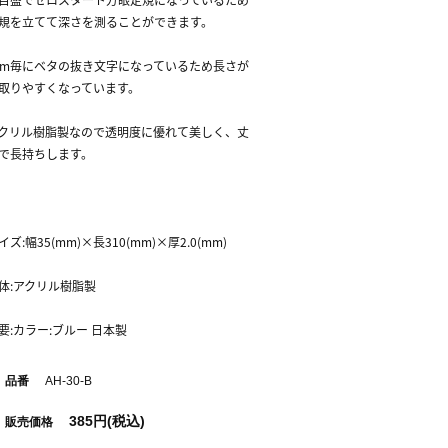
規を立てて深さを測ることができます。
cm毎にベタの抜き文字になっているため長さが
取りやすくなっています。
クリル樹脂製なので透明度に優れて美しく、丈
で長持ちします。
イズ:幅35(mm)×長310(mm)×厚2.0(mm)
体:アクリル樹脂製
要:カラー:ブルー 日本製
品番
AH-30-B
385円(税込)
販売価格