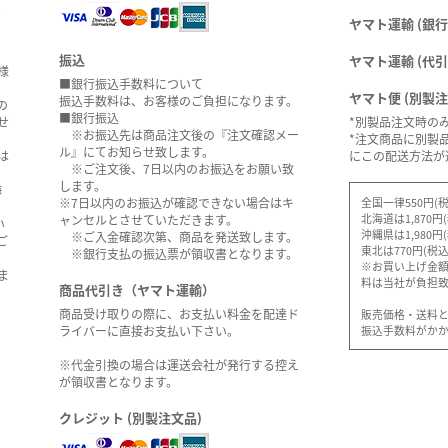
。
ヤマト運輸 (銀行
振込
ヤマト運輸 (代引
様
■銀行振込手数料について
ヤマト便 (別製
振込手数料は、お客様のご負担になります。
の
■銀行振込
せ
*別製品注文時の
※お振込先は商品注文後の『注文確認メー
*注文商品に別製
ル』にてお知らせ致します。
は
にこの配送方法が
※ご注文後、7日以内のお振込をお願い致
します。
海
全国一律550円(税
※7日以内のお振込が確認できない場合はキ
北海道は1,870円
ャンセルとさせていただきます。
い
沖縄県は1,980円
※ご入金確認次第、商品を発送致します。
ご
東北は770円(税込
※銀行支払の振込票が領収書となります。
※お買い上げ金額5
ま
料は当社が負担
商品代引き（ヤマト運輸）
商品受け取りの際に、お支払い料金を配達ド
販売価格・送料
振込手数料がか
ライバーに直接お支払い下さい。
※代金引換の場合は運送会社が発行する控え
が領収書となります。
クレジット (別製注文品)