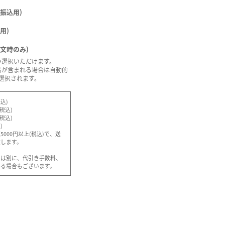
振込用)
用)
注文時のみ)
み選択いただけます。
品が含まれる場合は自動的
選択されます。
込)
(税込)
(税込)
)
000円以上(税込)で、送
致します。
とは別に、代引き手数料、
かる場合もございます。