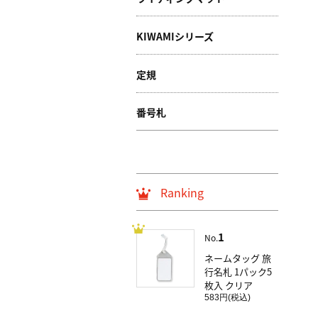
KIWAMIシリーズ
定規
番号札
Ranking
1
No.
ネームタッグ 旅
行名札 1パック5
枚入 クリア
583円(税込)