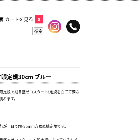
カートを見る
0
方眼定規30cm ブルー
眼定規で縦目盛ゼロスタート!定規を立てて深さ
測れます。
行が一目で解る5mm方眼直線定規です。
目盛でゼロスタート方眼定規になっているため