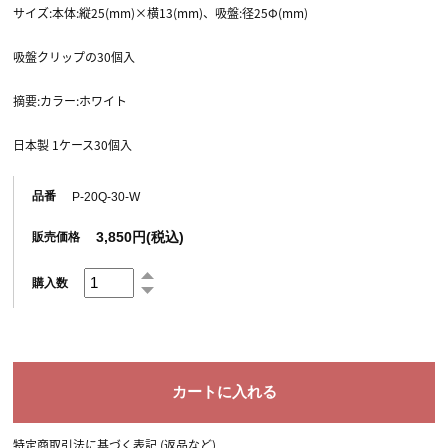
サイズ:本体:縦25(mm)×横13(mm)、吸盤:径25Φ(mm)
吸盤クリップの30個入
摘要:カラー:ホワイト
日本製 1ケース30個入
品番
P-20Q-30-W
3,850円(税込)
販売価格
購入数
特定商取引法に基づく表記 (返品など)