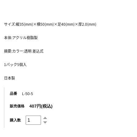
サイズ:縦35(mm)×横50(mm)×足40(mm)×厚2.0(mm)
本体:アクリル樹脂製
摘要:カラー:透明 差込式
1パック5個入
日本製
品番
L-50-5
407円(税込)
販売価格
購入数