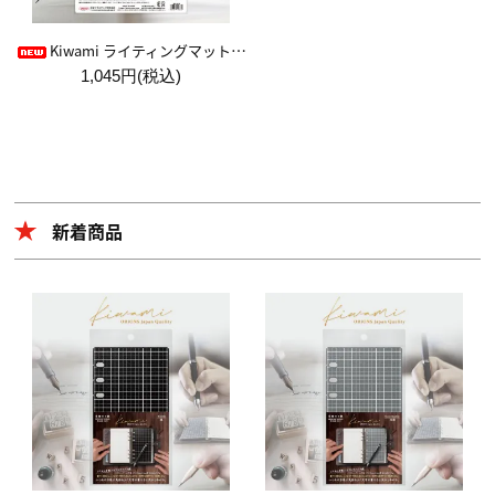
Kiwami ライティングマット下敷 HAKU白薄【A4+方眼】
1,045円(税込)
新着商品