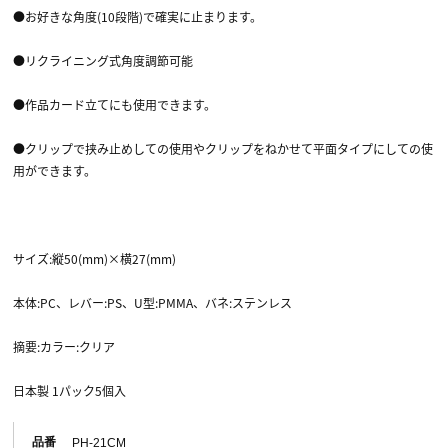
●お好きな角度(10段階)で確実に止まります。
●リクライニング式角度調節可能
●作品カード立てにも使用できます。
●クリップで挟み止めしての使用やクリップをねかせて平面タイプにしての使
用ができます。
サイズ:縦50(mm)×横27(mm)
本体:PC、レバー:PS、U型:PMMA、バネ:ステンレス
摘要:カラー:クリア
日本製 1パック5個入
品番
PH-21CM