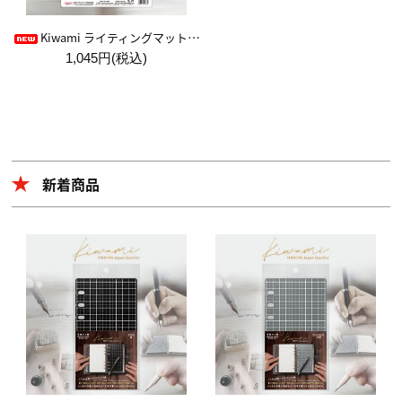
Kiwami ライティングマット下敷 HAKU白薄【A4+方眼】
1,045円(税込)
新着商品