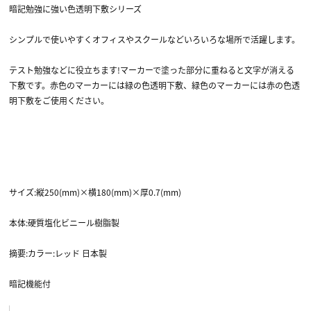
暗記勉強に強い色透明下敷シリーズ
シンプルで使いやすくオフィスやスクールなどいろいろな場所で活躍します。
テスト勉強などに役立ちます!マーカーで塗った部分に重ねると文字が消える
下敷です。赤色のマーカーには緑の色透明下敷、緑色のマーカーには赤の色透
明下敷をご使用ください。
サイズ:縦250(mm)×横180(mm)×厚0.7(mm)
本体:硬質塩化ビニール樹脂製
摘要:カラー:レッド 日本製
暗記機能付