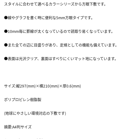
スタイルに合わせて選べるカラーシリーズから方眼下敷です。
●線やグラフを書く時に便利な5mm方眼タイプです。
●10mm毎に罫線が太くなっているので読取り易くなっています。
●また全ての辺に目盛りがあり、定規としての機能も備えています。
●表面は光沢クリア、裏面はすべりにくいマット地になっています。
サイズ:縦297(mm)×横210(mm)×厚0.6(mm)
ポリプロピレン樹脂製
(地球にやさしい環境対応の下敷です)
摘要:A4判サイズ