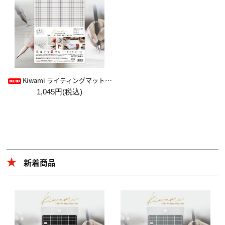
Kiwami ライティングマット下敷 HAKU白薄【A4+方眼】
1,045円(税込)
新着商品