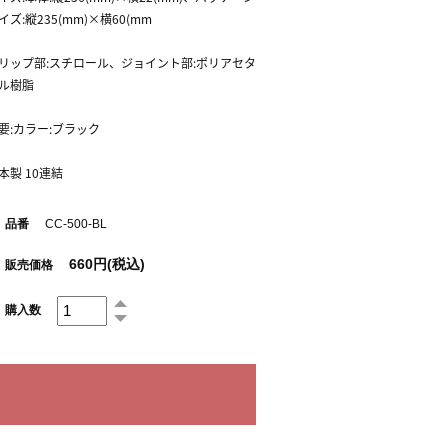
イズ:縦235(mm)×横60(mm
リップ部:スチロール、ジョイント部:ポリアセタ
ル樹脂
要:カラー:ブラック
本製 10連結
品番
CC-500-BL
660円(税込)
販売価格
購入数