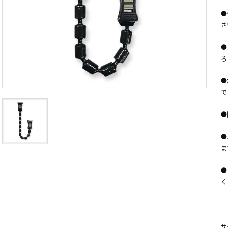
●
さ
●
ろ
●
で
●
●
ま
●
く
サ