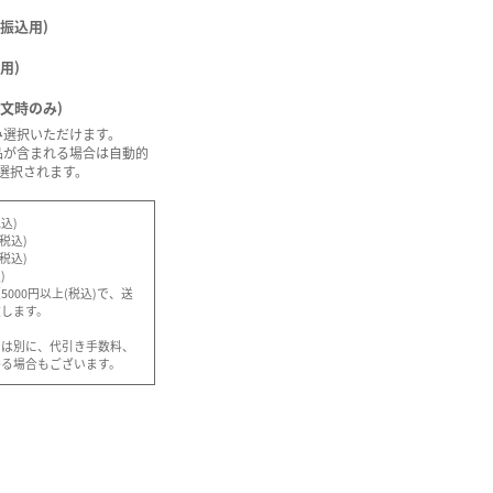
振込用)
用)
注文時のみ)
み選択いただけます。
品が含まれる場合は自動的
選択されます。
込)
(税込)
(税込)
)
000円以上(税込)で、送
致します。
とは別に、代引き手数料、
かる場合もございます。