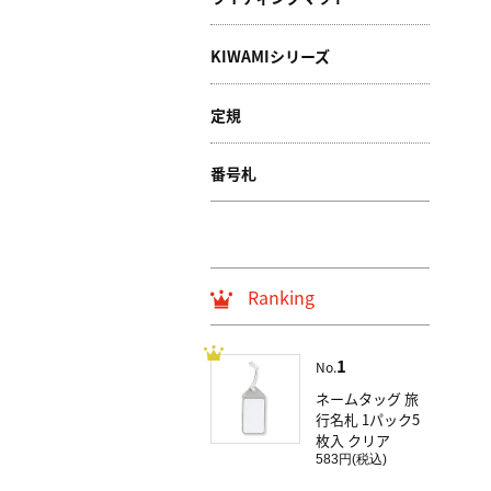
KIWAMIシリーズ
定規
番号札
Ranking
1
No.
ネームタッグ 旅
行名札 1パック5
枚入 クリア
583円(税込)