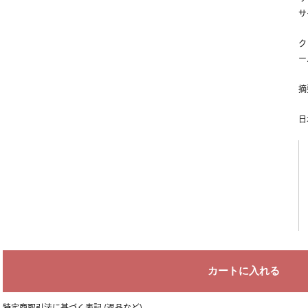
サ
ク
ー
摘
日
特定商取引法に基づく表記 (返品など)