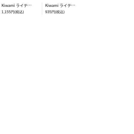
Kiwami ライティングマット下敷 B5+【ブラウン&キャメル】
Kiwami ライティングマット下敷 A5【ブラウン&キャメル】
1,155円(税込)
935円(税込)