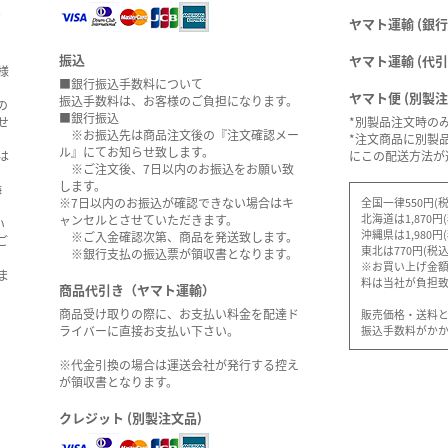
。
ヤマト運輸 (銀行
振込
ヤマト運輸 (代引
様
■銀行振込手数料について
ヤマト便 (別製
振込手数料は、お客様のご負担になります。
の
■銀行振込
せ
*別製品注文時の
※お振込先は商品注文後の『注文確認メー
*注文商品に別製
ル』にてお知らせ致します。
は
にこの配送方法が
※ご注文後、7日以内のお振込をお願い致
します。
海
全国一律550円(税
※7日以内のお振込が確認できない場合はキ
北海道は1,870円
ャンセルとさせていただきます。
い
沖縄県は1,980円
※ご入金確認次第、商品を発送致します。
ご
東北は770円(税込
※銀行支払の振込票が領収書となります。
※お買い上げ金額5
ま
料は当社が負担
商品代引き（ヤマト運輸）
商品受け取りの際に、お支払い料金を配達ド
販売価格・送料
振込手数料がか
ライバーに直接お支払い下さい。
※代金引換の場合は運送会社が発行する控え
が領収書となります。
クレジット (別製注文品)