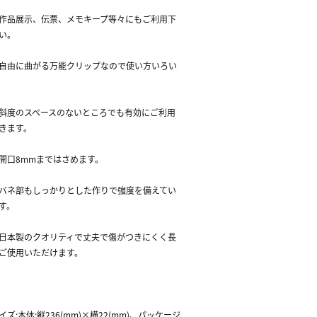
作品展示、伝票、メモキープ等々にもご利用下
い。
自由に曲がる万能クリップなので使い方いろい
斜度のスペースのないところでも有効にご利用
きます。
開口8mmまではさめます。
バネ部もしっかりとした作りで強度を備えてい
す。
日本製のクオリティで丈夫で傷がつきにくく長
ご使用いただけます。
イズ:本体:縦236(mm)×横22(mm)、パッケージ