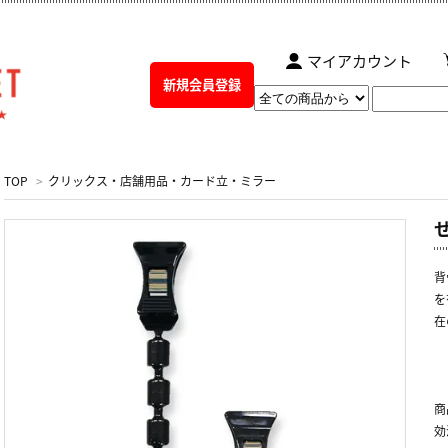
マイアカウント
新規会員登録
TOP
>
クリックス・店舗用品・カード立・ミラー
背
を
在
商
効