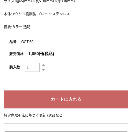
サイズ:幅45(mm)×長510(mm)×厚3.0(mm)
本体:アクリル樹脂製 プレート:ステンレス
摘要:カラー:透明
品番
GCT-50
1,650円(税込)
販売価格
購入数
特定商取引法に基づく表記 (返品など)