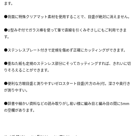
ます。
●背面に特殊クリアマット素材を使用することで、目盛が絶対に消えません。
●U型みぞ付でガラス棒を使って筆で直線を引くみぞさしにもご利用できま
す。
●ステンレスプレート付きで定規を傷めず正確にカッティングができます。
●重ねた紙も定規のステンレス部分にそってカッティングすれば、きれいに切
りそろえることができます。
●便利な方眼目盛と測りやすいゼロスタート目盛(片方のみ)付。深さや奥行き
が測りやすい。
●辞書や細かい資料などの読み取りがし易い様に編み目と編み目の間に5mm
の空欄があります。