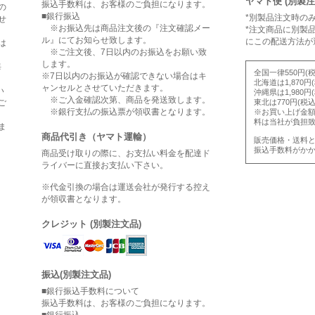
ヤマト便 (別製
振込手数料は、お客様のご負担になります。
の
■銀行振込
*別製品注文時の
せ
※お振込先は商品注文後の『注文確認メー
*注文商品に別製
ル』にてお知らせ致します。
にこの配送方法が
は
※ご注文後、7日以内のお振込をお願い致
します。
海
全国一律550円(税
※7日以内のお振込が確認できない場合はキ
北海道は1,870円
ャンセルとさせていただきます。
い
沖縄県は1,980円
※ご入金確認次第、商品を発送致します。
ご
東北は770円(税込
※銀行支払の振込票が領収書となります。
※お買い上げ金額5
料は当社が負担
ま
商品代引き（ヤマト運輸）
販売価格・送料
振込手数料がか
商品受け取りの際に、お支払い料金を配達ド
ライバーに直接お支払い下さい。
※代金引換の場合は運送会社が発行する控え
が領収書となります。
クレジット (別製注文品)
振込(別製注文品)
■銀行振込手数料について
振込手数料は、お客様のご負担になります。
■銀行振込