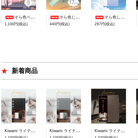
そら色ペンケース【教室で見た空色】
そら色じょうぎ【帰り道の空色】
そら色したじき B5判【全力疾走の空色】
1,100円(税込)
440円(税込)
297円(税込)
新着商品
Kiwami ライティングマット下敷 システム手帳バイブルサイズ【黒】
Kiwami ライティングマット下敷 システム手帳バイブルサイズ【月影】
Kiwami ライティングマット下敷 A4+【ブラウン&キャメル】
1,100円(税込)
1,100円(税込)
1,320円(税込)