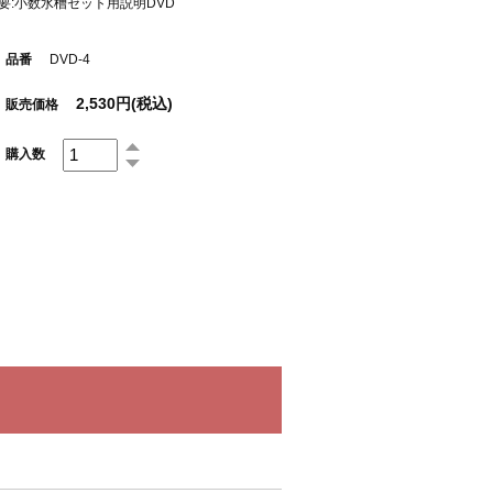
要:小数水槽セット用説明DVD
品番
DVD-4
2,530円(税込)
販売価格
購入数