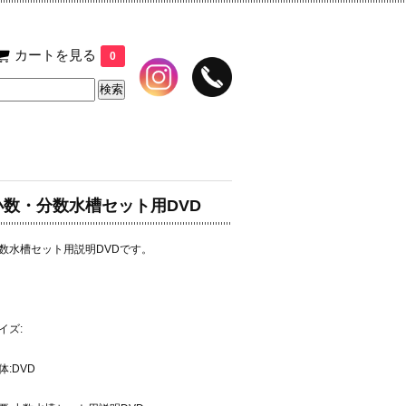
カートを見る
0
小数・分数水槽セット用DVD
数水槽セット用説明DVDです。
イズ:
体:DVD