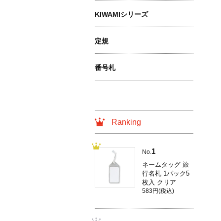
KIWAMIシリーズ
定規
番号札
Ranking
1
No.
ネームタッグ 旅
行名札 1パック5
枚入 クリア
583円(税込)