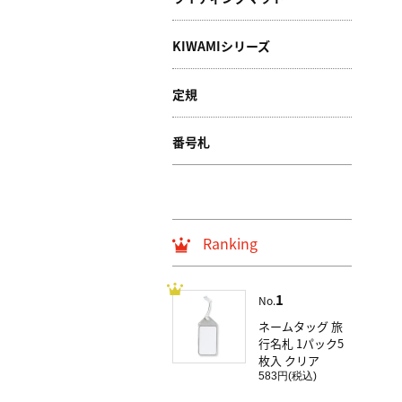
KIWAMIシリーズ
定規
番号札
Ranking
1
No.
ネームタッグ 旅
行名札 1パック5
枚入 クリア
583円(税込)