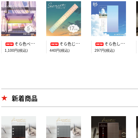
そら色ペンケース【教室で見た空色】
そら色じょうぎ【帰り道の空色】
そら色したじき B5判【全力疾走の空色】
1,100円(税込)
440円(税込)
297円(税込)
新着商品