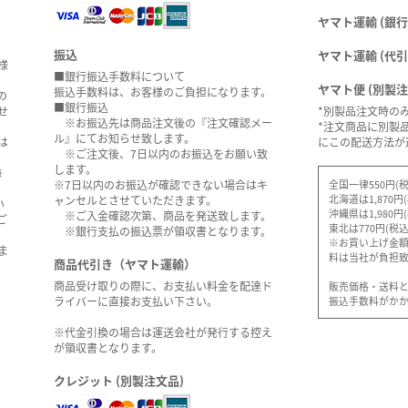
。
ヤマト運輸 (銀行
振込
ヤマト運輸 (代引
様
■銀行振込手数料について
ヤマト便 (別製
振込手数料は、お客様のご負担になります。
の
■銀行振込
せ
*別製品注文時の
※お振込先は商品注文後の『注文確認メー
*注文商品に別製
ル』にてお知らせ致します。
は
にこの配送方法が
※ご注文後、7日以内のお振込をお願い致
します。
海
全国一律550円(税
※7日以内のお振込が確認できない場合はキ
北海道は1,870円
ャンセルとさせていただきます。
い
沖縄県は1,980円
※ご入金確認次第、商品を発送致します。
ご
東北は770円(税込
※銀行支払の振込票が領収書となります。
※お買い上げ金額5
ま
料は当社が負担
商品代引き（ヤマト運輸）
商品受け取りの際に、お支払い料金を配達ド
販売価格・送料
振込手数料がか
ライバーに直接お支払い下さい。
※代金引換の場合は運送会社が発行する控え
が領収書となります。
クレジット (別製注文品)