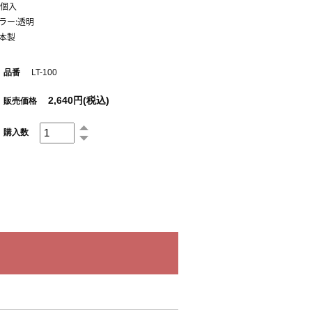
0個入
ラー:透明
本製
品番
LT-100
2,640円(税込)
販売価格
購入数