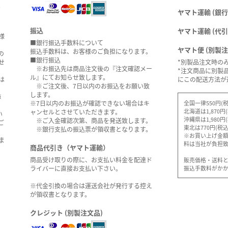
。
ヤマト運輸 (銀行
振込
ヤマト運輸 (代引
様
■銀行振込手数料について
ヤマト便 (別製
振込手数料は、お客様のご負担になります。
の
■銀行振込
せ
*別製品注文時の
※お振込先は商品注文後の『注文確認メー
*注文商品に別製
ル』にてお知らせ致します。
は
にこの配送方法が
※ご注文後、7日以内のお振込をお願い致
します。
海
全国一律550円(税
※7日以内のお振込が確認できない場合はキ
北海道は1,870円
ャンセルとさせていただきます。
い
沖縄県は1,980円
※ご入金確認次第、商品を発送致します。
ご
東北は770円(税込
※銀行支払の振込票が領収書となります。
※お買い上げ金額5
ま
料は当社が負担
商品代引き（ヤマト運輸）
商品受け取りの際に、お支払い料金を配達ド
販売価格・送料
振込手数料がか
ライバーに直接お支払い下さい。
※代金引換の場合は運送会社が発行する控え
が領収書となります。
クレジット (別製注文品)