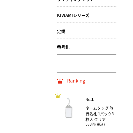
KIWAMIシリーズ
定規
番号札
Ranking
1
No.
ネームタッグ 旅
行名札 1パック5
枚入 クリア
583円(税込)