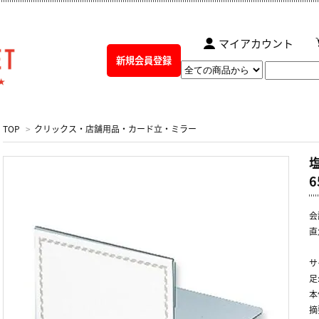
マイアカウント
新規会員登録
TOP
>
クリックス・店舗用品・カード立・ミラー
6
会
直
サ
足
本
摘