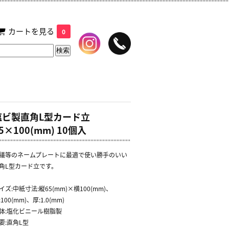
カートを見る
0
塩ビ製直角L型カード立
5×100(mm) 10個入
議等のネームプレートに最適で使い勝手のいい
角L型カード立です。
イズ:中紙寸法:縦65(mm)×横100(mm)、
:100(mm)、厚:1.0(mm)
体:塩化ビニール樹脂製
要:直角L型