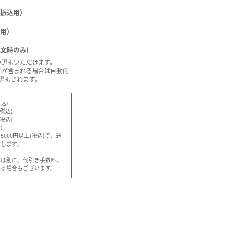
振込用)
用)
注文時のみ)
み選択いただけます。
品が含まれる場合は自動的
選択されます。
込)
(税込)
(税込)
)
000円以上(税込)で、送
致します。
とは別に、代引き手数料、
かる場合もございます。