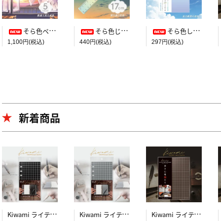
そら色ペンケース【教室で見た空色】
そら色じょうぎ【帰り道の空色】
そら色したじき B5判【全力疾走の空色】
1,100円(税込)
440円(税込)
297円(税込)
新着商品
Kiwami ライティングマット下敷 システム手帳バイブルサイズ【黒】
Kiwami ライティングマット下敷 システム手帳バイブルサイズ【月影】
Kiwami ライティングマット下敷 A4+【ブラウン&キャメル】