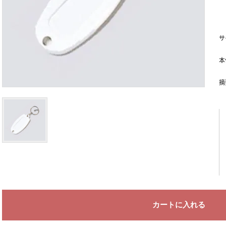
サ
本
摘