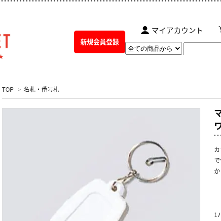
マイアカウント
新規会員登録
TOP
>
名札・番号札
カ
で
か
1