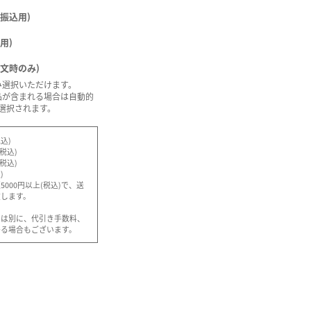
振込用)
用)
注文時のみ)
み選択いただけます。
品が含まれる場合は自動的
選択されます。
込)
(税込)
(税込)
)
000円以上(税込)で、送
致します。
とは別に、代引き手数料、
かる場合もございます。