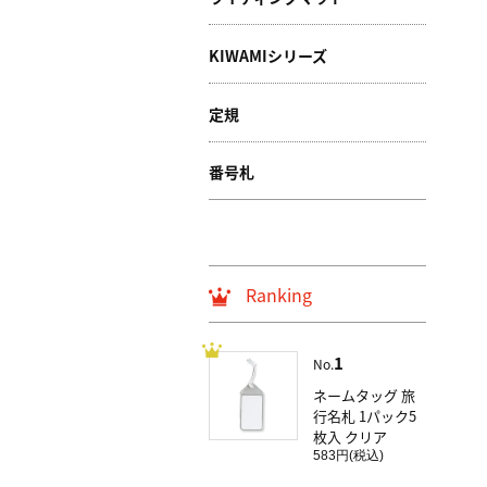
KIWAMIシリーズ
定規
番号札
Ranking
1
No.
ネームタッグ 旅
行名札 1パック5
枚入 クリア
583円(税込)