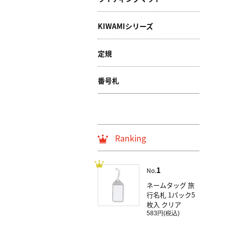
KIWAMIシリーズ
定規
番号札
Ranking
1
No.
ネームタッグ 旅
行名札 1パック5
枚入 クリア
583円(税込)