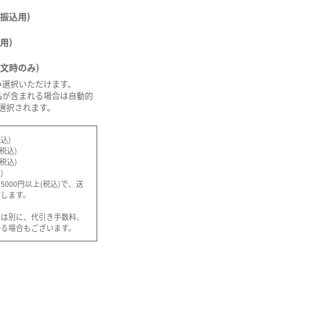
振込用)
用)
注文時のみ)
み選択いただけます。
品が含まれる場合は自動的
選択されます。
込)
(税込)
(税込)
)
000円以上(税込)で、送
致します。
とは別に、代引き手数料、
かる場合もございます。