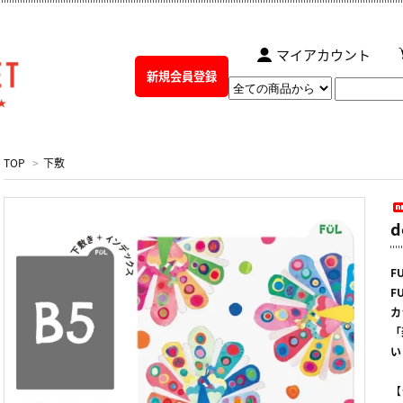
マイアカウント
新規会員登録
TOP
>
下敷
d
F
F
カ
「
い
【