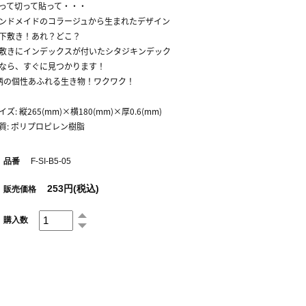
って切って貼って・・・
ンドメイドのコラージュから生まれたデザイン
下敷き！あれ？どこ？
敷きにインデックスが付いたシタジキンデック
なら、すぐに見つかります！
柄の個性あふれる生き物！ワクワク！
イズ: 縦265(mm)×横180(mm)×厚0.6(mm)
質: ポリプロピレン樹脂
品番
F-SI-B5-05
253円(税込)
販売価格
購入数