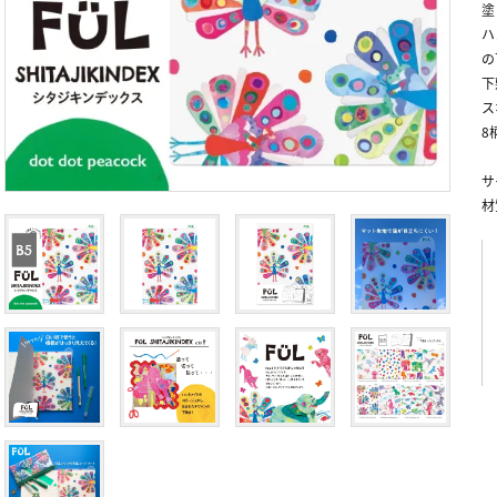
塗
ハ
の
下
ス
8
サ
材