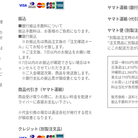
。
ヤマト運輸 (銀行
振込
ヤマト運輸 (代引
様
■銀行振込手数料について
ヤマト便 (別製
振込手数料は、お客様のご負担になります。
の
■銀行振込
せ
*別製品注文時の
※お振込先は商品注文後の『注文確認メー
*注文商品に別製
ル』にてお知らせ致します。
は
にこの配送方法が
※ご注文後、7日以内のお振込をお願い致
します。
海
全国一律550円(税
※7日以内のお振込が確認できない場合はキ
北海道は1,870円
ャンセルとさせていただきます。
い
沖縄県は1,980円
※ご入金確認次第、商品を発送致します。
ご
東北は770円(税込
※銀行支払の振込票が領収書となります。
※お買い上げ金額5
ま
料は当社が負担
商品代引き（ヤマト運輸）
商品受け取りの際に、お支払い料金を配達ド
販売価格・送料
振込手数料がか
ライバーに直接お支払い下さい。
※代金引換の場合は運送会社が発行する控え
が領収書となります。
クレジット (別製注文品)