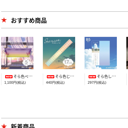
おすすめ商品
そら色ペンケース【教室で見た空色】
そら色じょうぎ【帰り道の空色】
そら色したじき B5判【全力疾走の空色】
1,100円(税込)
440円(税込)
297円(税込)
新着商品