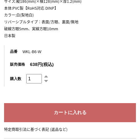
サイズ:縦186(mm)×横128(mm)×厚1.2(mm)
本体:PVC製【RoHS対応 DINP】
カラー:白(梨地白)
リバーシブルタイプ：表面/方眼、裏面/無地
破線方眼5mm、実線方眼10mm
日本製
品番
WKL-B6-W
638円(税込)
販売価格
購入数
特定商取引法に基づく表記 (返品など)