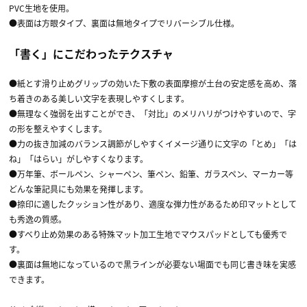
PVC生地を使用。
●表面は方眼タイプ、裏面は無地タイプでリバーシブル仕様。
「書く」にこだわったテクスチャ
●紙とす滑り止めグリップの効いた下敷の表面摩擦が土台の安定感を高め、落
ち着きのある美しい文字を表現しやすくします。
●無理なく強弱を出すことができ、「対比」のメリハリがつけやすいので、字
の形を整えやすくします。
●力の抜き加減のバランス調節がしやすくイメージ通りに文字の「とめ」「は
ね」「はらい」がしやすくなります。
●万年筆、ボールペン、シャーペン、筆ペン、鉛筆、ガラスペン、マーカー等
どんな筆記具にも効果を発揮します。
●捺印に適したクッション性があり、適度な弾力性があるため印マットとして
も秀逸の質感。
●すべり止め効果のある特殊マット加工生地でマウスパッドとしても優秀で
す。
●裏面は無地になっているので黒ラインが必要ない場面でも同じ書き味を実感
できます。