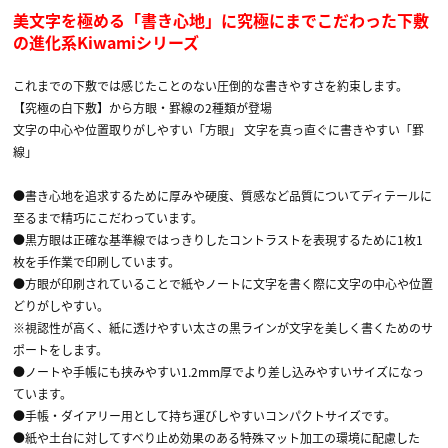
美文字を極める「書き心地」に究極にまでこだわった下敷
の進化系Kiwamiシリーズ
これまでの下敷では感じたことのない圧倒的な書きやすさを約束します。
【究極の白下敷】から方眼・罫線の2種類が登場
文字の中心や位置取りがしやすい「方眼」 文字を真っ直ぐに書きやすい「罫
線」
●書き心地を追求するために厚みや硬度、質感など品質についてディテールに
至るまで精巧にこだわっています。
●黒方眼は正確な基準線ではっきりしたコントラストを表現するために1枚1
枚を手作業で印刷しています。
●方眼が印刷されていることで紙やノートに文字を書く際に文字の中心や位置
どりがしやすい。
※視認性が高く、紙に透けやすい太さの黒ラインが文字を美しく書くためのサ
ポートをします。
●ノートや手帳にも挟みやすい1.2mm厚でより差し込みやすいサイズになっ
ています。
●手帳・ダイアリー用として持ち運びしやすいコンパクトサイズです。
●紙や土台に対してすべり止め効果のある特殊マット加工の環境に配慮した